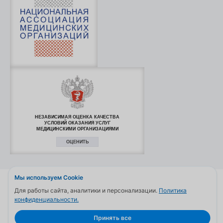
НЕЗАВИСИМАЯ ОЦЕНКА КАЧЕСТВА
УСЛОВИЙ ОКАЗАНИЯ УСЛУГ
МЕДИЦИНСКИМИ ОРГАНИЗАЦИЯМИ
ОЦЕНИТЬ
Мы используем Cookie
© 2006—2026
Для работы сайта, аналитики и персонализации.
Политика
Обращаем ваше внимание на то, что данный сайт и все
конфиденциальности.
информационные материалы и цены, размещенные на сайте, носят
информационный характер и ни при каких условиях не являются
Принять все