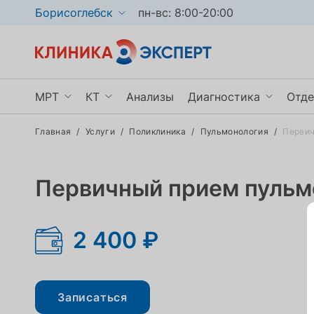
Борисоглебск
пн-вс: 8:00-20:00
МРТ
КТ
Анализы
Диагностика
Отде
Главная
/
Услуги
/
Поликлиника
/
Пульмонология
/
Первич
МРТ головного мозга
КТ органов грудной клетки
УЗИ
Ги
МРТ позвоночника
КТ пазух носа
Рентген
Не
Первичный прием пульм
МРТ брюшной полости
КТ мочевыделительной системы
Эндоскопия
Тр
Показать ещё
Показать ещё
Показать ещё
По
2 400 ₽
Записаться