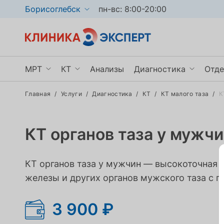
Борисоглебск
пн-вс: 8:00-20:00
МРТ
КТ
Анализы
Диагностика
Отде
Главная
/
Услуги
/
Диагностика
/
КТ
/
КТ малого таза
/
К
МРТ головного мозга
КТ органов грудной клетки
УЗИ
Ги
МРТ позвоночника
КТ пазух носа
Рентген
Не
КТ органов таза у мужч
МРТ брюшной полости
КТ мочевыделительной системы
Эндоскопия
Тр
Показать ещё
Показать ещё
Показать ещё
По
КТ органов таза у мужчин — высокоточная 
железы и других органов мужского таза с
3 900 ₽