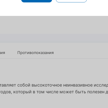
ния
ния
Противопоказания
Противопоказания
ставляет собой высокоточное неинвазивное иссл
одов, который в том числе может быть полезен д