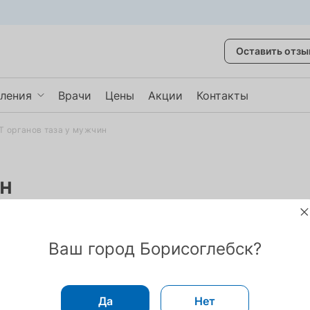
Оставить отзы
ления
Врачи
Цены
Акции
Контакты
Т органов таза у мужчин
некология
врология
ин
авматология
казать ещё
неинвазивная диагностика состояния мочевого пу
 помощью компьютерной томографии
Ваш город Борисоглебск?
Да
Нет