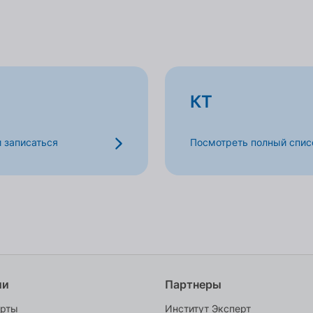
КТ
и записаться
Посмотреть полный списо
ии
Партнеры
ерты
Институт Эксперт