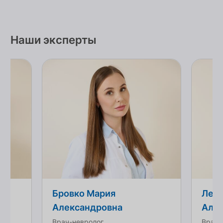
Наши эксперты
Бровко Мария
Ледо
Александровна
Але
й
Врач-невролог
Врач-