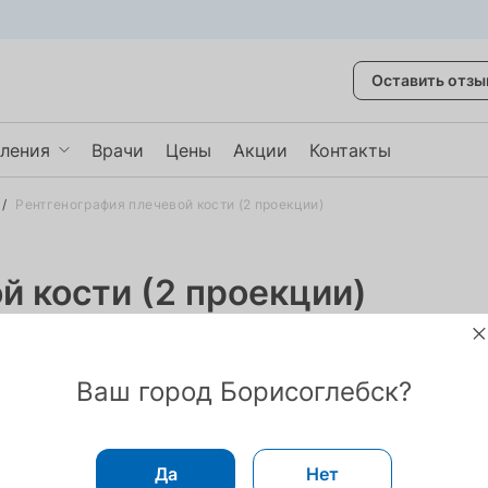
Оставить отзы
ления
Врачи
Цены
Акции
Контакты
/
Рентгенография плечевой кости (2 проекции)
некология
врология
й кости (2 проекции)
авматология
казать ещё
Ваш город Борисоглебск?
Да
Нет