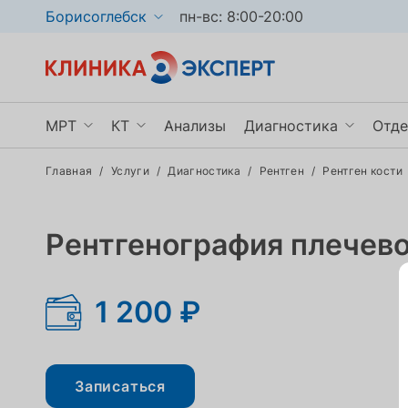
Борисоглебск
пн-вс: 8:00-20:00
МРТ
КТ
Анализы
Диагностика
Отде
Главная
/
Услуги
/
Диагностика
/
Рентген
/
Рентген кости
МРТ головного мозга
КТ органов грудной клетки
УЗИ
Ги
МРТ позвоночника
КТ пазух носа
Рентген
Не
Рентгенография плечево
МРТ брюшной полости
КТ мочевыделительной системы
Эндоскопия
Тр
Показать ещё
Показать ещё
Показать ещё
По
1 200 ₽
Записаться