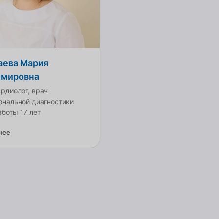
аева Мария
имировна
рдиолог, врач
ональной диагностики
боты 17 лет
нее