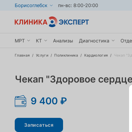
Борисоглебск
пн-вс: 8:00-20:00
МРТ
КТ
Анализы
Диагностика
Отде
Главная
/
Услуги
/
Поликлиника
/
Кардиология
/
Чекап "З
МРТ головного мозга
КТ органов грудной клетки
УЗИ
Ги
МРТ позвоночника
КТ пазух носа
Рентген
Не
Чекап "Здоровое сердце
МРТ брюшной полости
КТ мочевыделительной системы
Эндоскопия
Тр
Показать ещё
Показать ещё
Показать ещё
По
9 400 ₽
Записаться