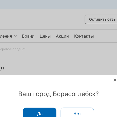
Оставить отзы
ления
Врачи
Цены
Акции
Контакты
доровое сердце"
некология
врология
"
авматология
казать ещё
Ваш город Борисоглебск?
Да
Нет