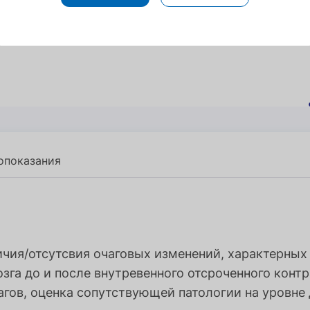
опоказания
опоказания
ичия/отсутсвия очаговых изменений, характерных д
озга до и после внутревенного отсроченного кон
агов, оценка сопутствующей патологии на уровне