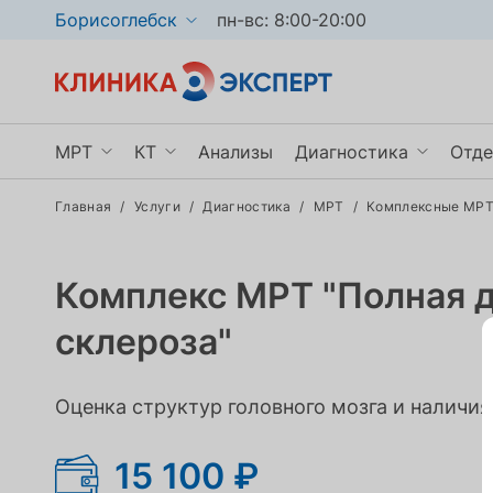
Борисоглебск
пн-вс: 8:00-20:00
МРТ
КТ
Анализы
Диагностика
Отде
Главная
/
Услуги
/
Диагностика
/
МРТ
/
Комплексные МРТ
МРТ головного мозга
КТ органов грудной клетки
УЗИ
Ги
МРТ позвоночника
КТ пазух носа
Рентген
Не
Комплекс МРТ "Полная д
МРТ брюшной полости
КТ мочевыделительной системы
Эндоскопия
Тр
склероза"
Показать ещё
Показать ещё
Показать ещё
По
Оценка структур головного мозга и наличия
15 100 ₽