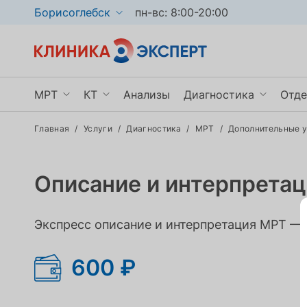
Борисоглебск
пн-вс: 8:00-20:00
МРТ
КТ
Анализы
Диагностика
Отде
Главная
/
Услуги
/
Диагностика
/
МРТ
/
Дополнительные 
МРТ головного мозга
КТ органов грудной клетки
УЗИ
Ги
МРТ позвоночника
КТ пазух носа
Рентген
Не
Описание и интерпрета
МРТ брюшной полости
КТ мочевыделительной системы
Эндоскопия
Тр
Показать ещё
Показать ещё
Показать ещё
По
Экспресс описание и интерпретация МРТ — 
600 ₽