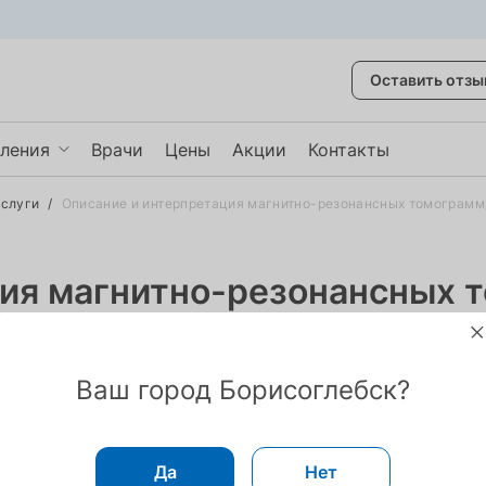
Оставить отзы
ления
Врачи
Цены
Акции
Контакты
услуги
/
Описание и интерпретация магнитно-резонансных томограмм
некология
врология
ция магнитно-резонансных 
авматология
казать ещё
опишем МРТ-исследование за два часа.
Ваш город Борисоглебск?
Да
Нет