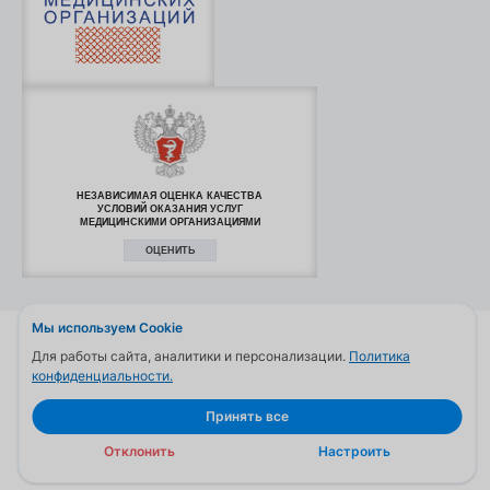
НЕЗАВИСИМАЯ ОЦЕНКА КАЧЕСТВА
УСЛОВИЙ ОКАЗАНИЯ УСЛУГ
МЕДИЦИНСКИМИ ОРГАНИЗАЦИЯМИ
ОЦЕНИТЬ
Мы используем Cookie
© 2006—2026
Для работы сайта, аналитики и персонализации.
Политика
конфиденциальности.
Обращаем ваше внимание на то, что данный сайт и все
информационные материалы и цены, размещенные на сайте, носят
информационный характер и ни при каких условиях не являются
Принять все
публичной офертой. Проверить актуальные цены можно по
телефону
+7(473) 545-55-03
Отклонить
Настроить